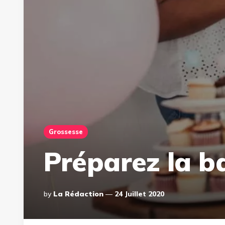
Grossesse
Préparez la b
Posted
By
La Rédaction
24 Juillet 2020
By