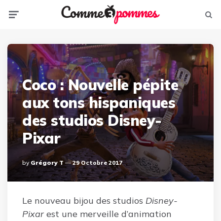
Menu
Sear
Coco : Nouvelle pépite
aux tons hispaniques
des studios Disney-
Pixar
Posted
By
Grégory T
29 Octobre 2017
By
Le nouveau bijou des studios
Disney-
Pixar
est une merveille d’animation