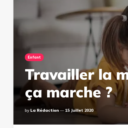
Enfant
Travailler la
ça marche ?
Posted
By
La Rédaction
15 Juillet 2020
By