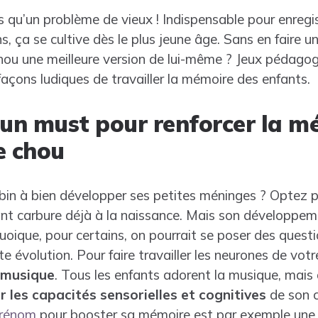
 qu’un problème de vieux ! Indispensable pour enregis
s, ça se cultive dès le plus jeune âge. Sans en faire
chou une meilleure version de lui-même ? Jeux pédago
açons ludiques de travailler la mémoire des enfants.
 un must pour renforcer la m
e chou
bin à bien développer ses petites méninges ? Optez po
ant carbure déjà à la naissance. Mais son développem
uoique, pour certains, on pourrait se poser des quest
 évolution. Pour faire travailler les neurones de vot
a musique
. Tous les enfants adorent la musique, mais 
r les capacités sensorielles et cognitives
de son c
prénom
pour booster sa mémoire est par exemple une e