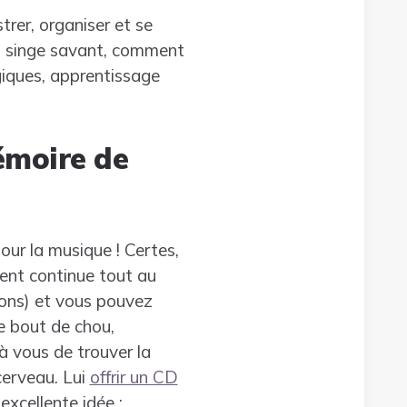
trer, organiser et se
 un singe savant, comment
giques, apprentissage
émoire de
ur la musique ! Certes,
ent continue tout au
ions) et vous pouvez
re bout de chou,
à vous de trouver la
erveau. Lui
offrir un CD
xcellente idée :