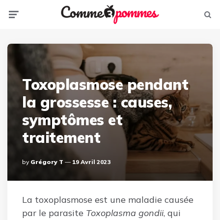
Menu
Sear
Toxoplasmose pendant
la grossesse : causes,
symptômes et
traitement
Posted
By
Grégory T
19 Avril 2023
By
La toxoplasmose est une maladie causée
par le parasite
Toxoplasma gondii
, qui