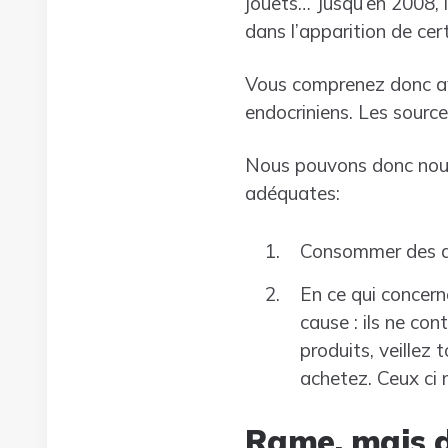
jouets… Jusqu’en 2008, i
dans l’apparition de cert
Vous comprenez donc av
endocriniens. Les source
Nous pouvons donc nou
adéquates:
Consommer des al
En ce qui concern
cause : ils ne co
produits, veillez
achetez. Ceux ci 
Rame, mais d