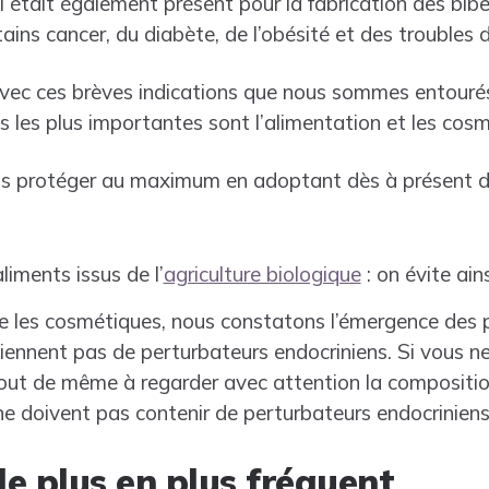
l était également présent pour la fabrication des biber
ains cancer, du diabète, de l’obésité et des troubles de 
ec ces brèves indications que nous sommes entourés
s les plus importantes sont l’alimentation et les cos
s protéger au maximum en adoptant dès à présent 
iments issus de l’
agriculture biologique
: on évite ains
e les cosmétiques, nous constatons l’émergence des p
ntiennent pas de perturbateurs endocriniens. Si vous n
 tout de même à regarder avec attention la compositi
ne doivent pas contenir de perturbateurs endocriniens
e plus en plus fréquent