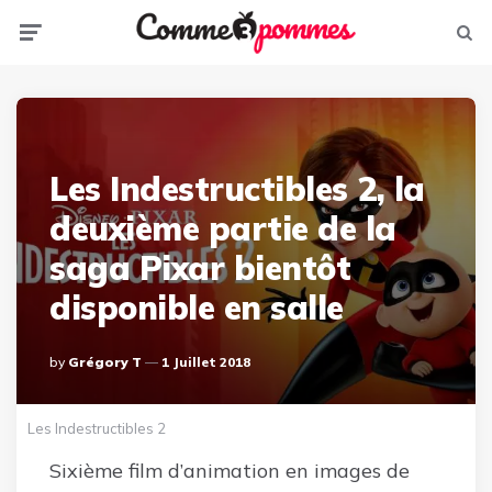
Menu
Sear
Les Indestructibles 2, la
deuxième partie de la
saga Pixar bientôt
disponible en salle
Posted
By
Grégory T
1 Juillet 2018
By
Les Indestructibles 2
Sixième film d’animation en images de