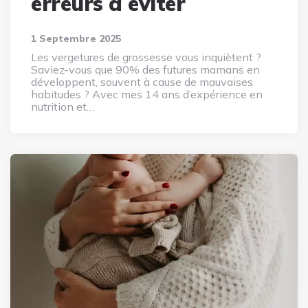
erreurs à éviter
1 Septembre 2025
Les vergetures de grossesse vous inquiètent ?
Saviez-vous que 90% des futures mamans en
développent, souvent à cause de mauvaises
habitudes ? Avec mes 14 ans d’expérience en
nutrition et…