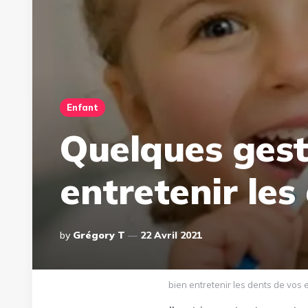
Enfant
Quelques gest
entretenir les
Posted
By
Grégory T
22 Avril 2021
By
bien entretenir les dents de vos 