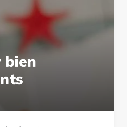
 bien
ants