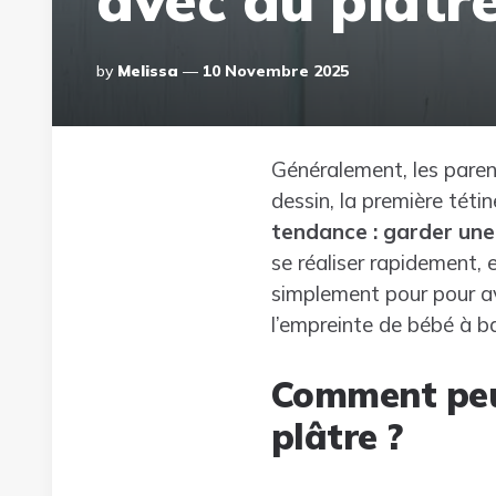
Posted
By
Melissa
10 Novembre 2025
By
Généralement, les parent
dessin, la première téti
tendance : garder un
se réaliser rapidement, 
simplement pour pour avo
l’empreinte de bébé à ba
Comment peut
plâtre ?