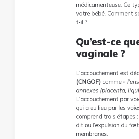
médicamenteuse. Ce typ
votre bébé. Comment se 
t-il ?
Qu’est-ce qu
vaginale ?
L’accouchement est décr
(CNGOF)
comme «
l’en
annexes (placenta, liq
L’accouchement par voi
qui a eu lieu par les voie
comprend trois étapes : 
dit ou l’expulsion du fœ
membranes.