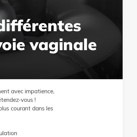
 différentes
oie vaginale
ment avec impatience,
étendez-vous !
lus courant dans les
ulation