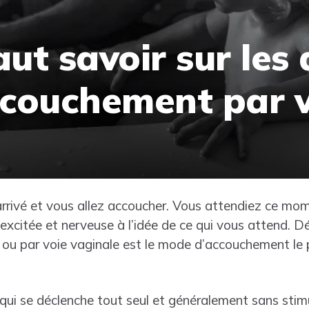
aut savoir sur les
ccouchement par v
 arrivé et vous allez accoucher. Vous attendiez ce mo
 excitée et nerveuse à l’idée de ce qui vous attend. D
ou par voie vaginale est le mode d’accouchement le p
l qui se déclenche tout seul et généralement sans stim