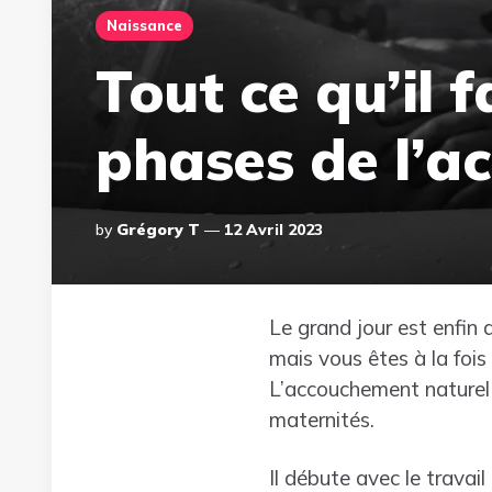
Naissance
Tout ce qu’il f
phases de l’a
Posted
By
Grégory T
12 Avril 2023
By
Le grand jour est enfin
mais vous êtes à la fois
L’accouchement naturel 
maternités.
Il débute avec le travai