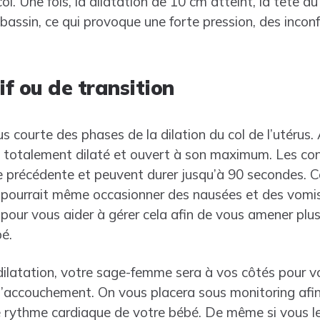
l. Une fois, la dilatation de 10 cm atteint, la tête d
bassin, ce qui provoque une forte pression, des inconf
if ou de transition
lus courte des phases de la dilation du col de l’utérus
l totalement dilaté et ouvert à son maximum. Les co
e précédente et peuvent durer jusqu’à 90 secondes. 
t pourrait même occasionner des nausées et des vomi
 pour vous aider à gérer cela afin de vous amener plu
é.
ilatation, votre sage-femme sera à vos côtés pour vo
’accouchement. On vous placera sous monitoring afin 
le rythme cardiaque de votre bébé. De même si vous le