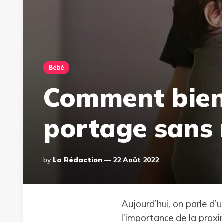
Bébé
Comment bien 
portage sans
Posted
By
La Rédaction
22 Août 2022
By
Aujourd’hui, on parle d
l’importance de la proxi