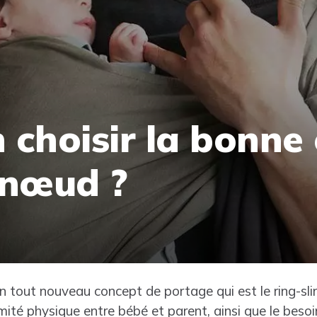
choisir la bonne
 nœud ?
’un tout nouveau concept de portage qui est le ring-s
mité physique entre bébé et parent, ainsi que le beso