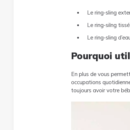
Le ring-sling exte
Le ring-silng tissé
Le ring-sling d’e
Pourquoi uti
En plus de vous permett
occupations quotidiennes
toujours avoir votre béb