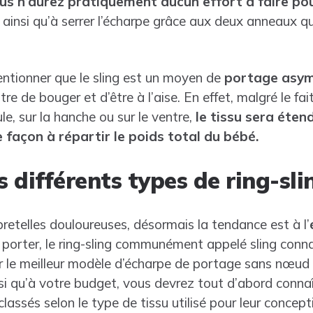
us n’aurez pratiquement aucun effort à faire p
ainsi qu’à serrer l’écharpe grâce aux deux anneaux qui
entionner que le sling est un moyen de
portage asym
e de bouger et d’être à l’aise. En effet, malgré le fai
le, sur la hanche ou sur le ventre,
le tissu sera éten
e façon à répartir le poids total du bébé.
s différents types de ring-sli
retelles douloureuses, désormais la tendance est à l’
à porter, le ring-sling communément appelé sling conna
 le meilleur modèle d’écharpe de portage sans nœud q
i qu’à votre budget, vous devrez tout d’abord connaît
classés selon le type de tissu utilisé pour leur conceptio