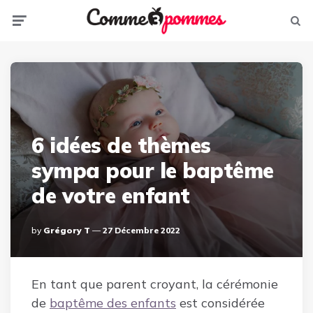
Menu
Sear
6 idées de thèmes
sympa pour le baptême
de votre enfant
Posted
By
Grégory T
27 Décembre 2022
By
En tant que parent croyant, la cérémonie
de
baptême des enfants
est considérée